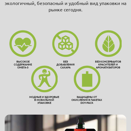
экологичный, безопасный и удобный вид упаковки на
рынке сегодня.
ВЫСОКОЕ
БЕЗ
БЕЗ КОНСЕРВАНТОВ
СОДЕРЖАНИЕ
ДОБАВЛЕНИЯ
КРАСИТЕЛЕЙ И
ОМЕГА-3
САХАРА
АРОМАТИЗАТОРОВ
МОДНЫЕ И ЗДОРОВЫЕ
ЗАЩИЩЕНЫ ОТ
В МОБИЛЬНОЙ
ОКИСЛЕНИЯ В ПАКЕТАХ
УПАКОВКЕ
DOY-PACK