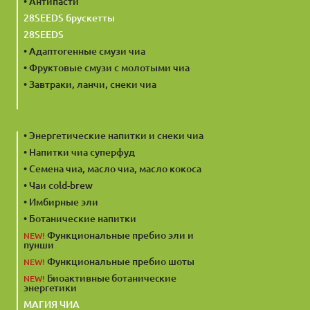
• Антипасти
28SEEDS брускетты
28SEEDS
• Адаптогенные смузи чиа
• Фруктовые смузи с молотыми чиа
• Завтраки, ланчи, снеки чиа
• Энергетические напитки и снеки чиа
• Напитки чиа суперфуд
• Семена чиа, масло чиа, масло кокоса
• Чаи cold-brew
• Имбирные эли
• Ботанические напитки
Функциональные пребио эли и
NEW!
пунши
Функциональные пребио шоты
NEW!
Биоактивные ботанические
NEW!
энергетики
МАГИЯ ЧИА