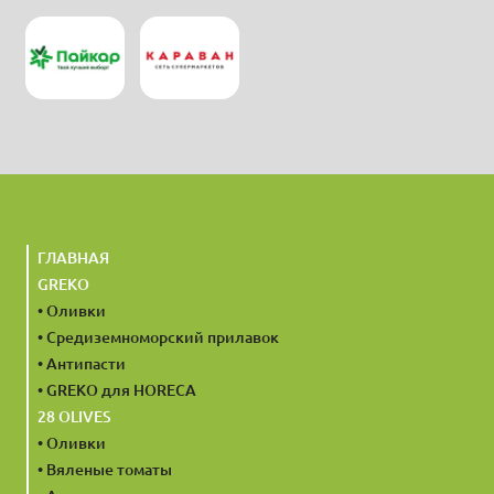
ГЛАВНАЯ
GREKO
• Оливки
• Средиземноморский прилавок
• Антипасти
• GREKO для HORECA
28 OLIVES
• Оливки
• Вяленые томаты