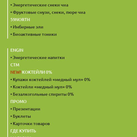
• Энергетические снеки чиа
• Фруктовые смузи, снеки, пюре чиа
59NORTH
• Имбирные эли
• Биоактивные тоники
ENGIN
• Энергетические напитки
CTM
NEW!
КОКТЕЙЛИ 0%
• Купажи коктейлей «медный мул» 0%
• Коктейли «медный мул» 0%
• Безалкогольные спириты 0%
ПРОМО
• Презентации
• Буклеты
• Карточки товаров
ГДЕ КУПИТЬ